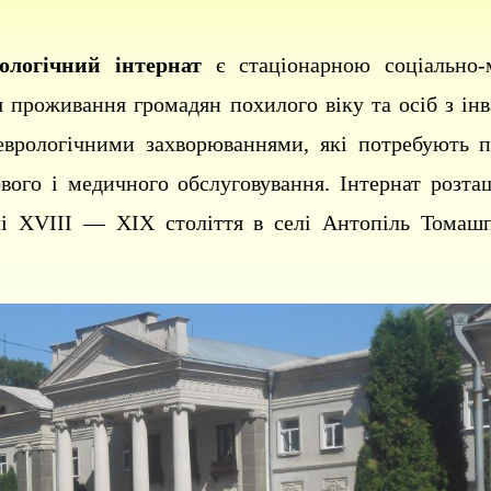
ологічний інтернат
є стаціонарною соціально-
 проживання громадян похилого віку та осіб з інв
еврологічними захворюваннями, які потребують п
ового і медичного обслуговування.
Інтернат розта
влі XVIII — XIX століття в селі Антопіль Томашп