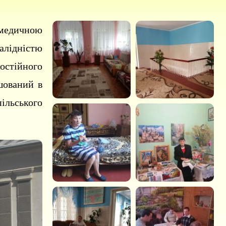
медичною
алідністю
остійного
шований в
ільського