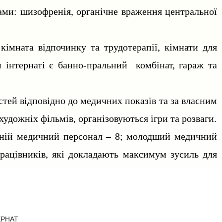
ами: шизофренія, органічне враження центральної
кімната відпочинку та трудотерапії, кімнати для
и інтернаті є банно-пральний комбінат, гараж та
стей відповідно до медичних показів та за власним
удожніх фільмів, організовуються ігри та розваги.
едній медичний персонал – 8; молодший медичний
працівників, які докладають максимум зусиль для
ЕРНАТ