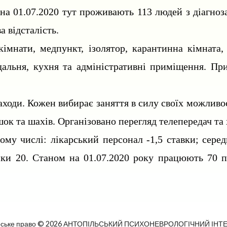
 на 01.07.2020 тут проживають 113 людей з діагноз
а відсталість.
імнати, медпункт, ізолятор, карантинна кімната, 
їдальня, кухня та адміністративні приміщення. Пр
заходи. Кожен вибирає заняття в силу своїх можливо
к та шахів. Організовано перегляд телепередач та х
тому числі: лікарський персонал -1,5 ставки; сер
ники 20. Станом на 01.07.2020 року працюють 70 
рське право © 2026 АНТОПІЛЬСЬКИЙ ПСИХОНЕВРОЛОГІЧНИЙ ІНТ