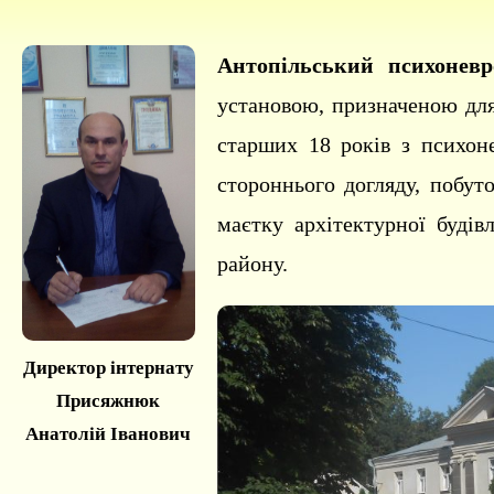
Антопільський психоневр
установою, призначеною для
старших 18 років з психон
стороннього догляду, побут
маєтку архітектурної буді
району.
Директор інтернату
Присяжнюк
Анатолій Іванович