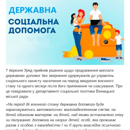
7 березня Уряд прийняв рішення щодо продовження виплати
державних допомог без звернення одержувачів до управлінь
соціального захисту населення на період введення воєнного
стану та одного місяця після його припинення чи скасування. Про
це повідомили у департаменті соціальної політики Вінницької
міської ради.
«На період дії воєнного стану державна допомога буде
нараховуватись автоматично: малозабезпеченим сім’ям; на
дітей одиноким матерям; на дітей, над якими встановлено опіку
чи піклування; допомога на хворих дітей; особі, яка проживає
разом з особою з інвалідністю I чи II групи внаслідок психічного