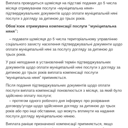
Виплата проводиться щомісяця на підставі поданих до 5 числа
місяця отримувачем послуги «муніципальна няня»
підтверджувальних документів щодо оплати муніципальній няні
послуги з догляду за дитиною до трьох років.
Обов’язок отримувача компенсації послуги “муніципальна
няня”:
– подавати щомісяця до 5 числа територіальному управлінню
соціального захисту населення підтверджувальні документи щодо
оплати муніципальній няні за послугу догляду за дитиною до
трьох років.
У разі неподання в установлений термін підтверджувальних
документів щодо оплати муніципальній няні послуги з догляду за
дитиною до трьох років виплата компенсації послуги
“муніципальна няняˮ припиняється.
Після подання підтверджувальних документів щодо оплати
послуги виплата компенсації поновлюється з місяця, за який було
здійснено оплату послуги;
– протягом одного робочого дня інформує про розірвання
договору/угоди щодо здійснення догляду за дитиною до трьох
років або про інші обставини, що можуть вплинути на надання
послуги догляду муніципальною нянею.
Виплата раніше призначеної компенсації припиняється, якщо