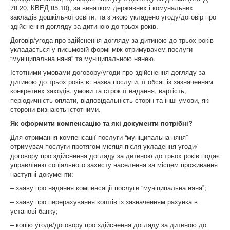
78.20, КВЕД 85.10), за винятком державних і комунальних
закладів дошкільної освіти, та з якою укладено угоду/договір про
здійснення догляду за дитиною до трьох років.
Договір/угода про здійснення догляду за дитиною до трьох років
укладається у письмовій формі між отримувачем послуги
“муніципальна няня” та муніципальною нянею.
Істотними умовами договору/угоди про здійснення догляду за
дитиною до трьох років є: назва послуги, її обсяг із зазначенням
конкретних заходів, умови та строк її надання, вартість,
періодичність оплати, відповідальність сторін та інші умови, які
сторони визнають істотними.
Як оформити компенсацію та які документи потрібні?
Для отримання компенсації послуги “муніципальна няняˮ
отримувач послуги протягом місяця після укладення угоди/
договору про здійснення догляду за дитиною до трьох років подає
управлінню соціального захисту населення за місцем проживання
наступні документи:
– заяву про надання компенсації послуги “муніципальна няняˮ;
– заяву про перерахування коштів із зазначенням рахунка в
установі банку;
– копію угоди/договору про здійснення догляду за дитиною до