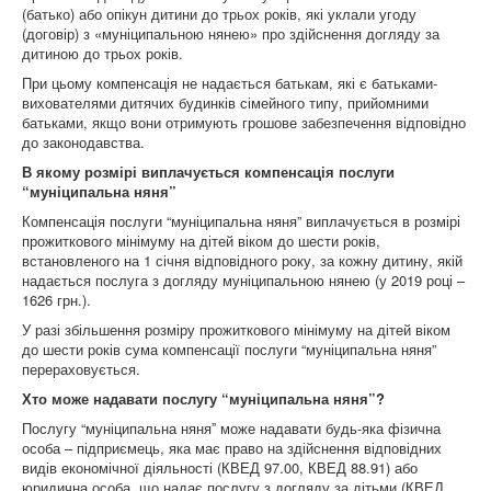
(батько) або опікун дитини до трьох років, які уклали угоду
(договір) з «муніципальною нянею» про здійснення догляду за
дитиною до трьох років.
При цьому компенсація не надається батькам, які є батьками-
вихователями дитячих будинків сімейного типу, прийомними
батьками, якщо вони отримують грошове забезпечення відповідно
до законодавства.
В якому розмірі виплачується компенсація послуги
“муніципальна няня”
Компенсація послуги “муніципальна няня” виплачується в розмірі
прожиткового мінімуму на дітей віком до шести років,
встановленого на 1 січня відповідного року, за кожну дитину, якій
надається послуга з догляду муніципальною нянею (у 2019 році –
1626 грн.).
У разі збільшення розміру прожиткового мінімуму на дітей віком
до шести років сума компенсації послуги “муніципальна няня”
перераховується.
Хто може надавати послугу “муніципальна няня”?
Послугу “муніципальна няняˮ може надавати будь-яка фізична
особа – підприємець, яка має право на здійснення відповідних
видів економічної діяльності (КВЕД 97.00, КВЕД 88.91) або
юридична особа, що надає послугу з догляду за дітьми (КВЕД