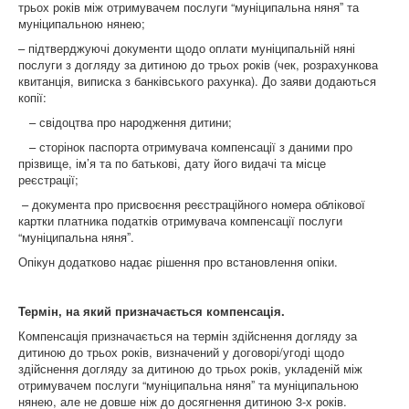
трьох років між отримувачем послуги “муніципальна няняˮ та
муніципальною нянею;
– підтверджуючі документи щодо оплати муніципальній няні
послуги з догляду за дитиною до трьох років (чек, розрахункова
квитанція, виписка з банківського рахунка). До заяви додаються
копії:
– свідоцтва про народження дитини;
– сторінок паспорта отримувача компенсації з даними про
прізвище, ім’я та по батькові, дату його видачі та місце
реєстрації;
– документа про присвоєння реєстраційного номера облікової
картки платника податків отримувача компенсації послуги
“муніципальна няняˮ.
Опікун додатково надає рішення про встановлення опіки.
Термін, на який призначається компенсація.
Компенсація призначається на термін здійснення догляду за
дитиною до трьох років, визначений у договорі/угоді щодо
здійснення догляду за дитиною до трьох років, укладеній між
отримувачем послуги “муніципальна няняˮ та муніципальною
нянею, але не довше ніж до досягнення дитиною 3-х років.