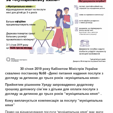
30 січня 2019 року Кабінетом Міністрів України
схвалено постанову №68 «Деякі питання надання послуги з
догляду за дитиною до трьох років «муніципальна няня»
Прийнятим рішенням Уряду запроваджено додаткову
грошову допомогу сім’ям з дітьми для оплати послуги з
догляду за дитиною до трьох років “муніципальна няняˮ .
Кому виплачується компенсація за послугу “муніципальна
няня”
Право на відшкодування послуги “муніципальна няня” має мати