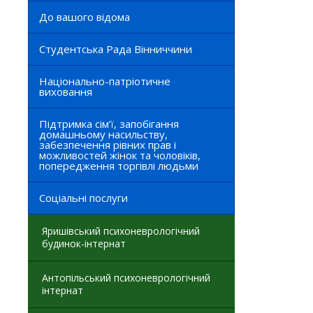
До вашого відома
Студентська Рада Вінниччини
Національно-патріотичне
виховання
Підтримка сім’ї, запобігання
домашньому насильству,
забезпечення рівних прав і
можливостей жінок та чоловіків,
попередження торгівлі людьми
Соціальні послуги
Яришівський психоневрологічний
будинок-інтернат
Антопільський психоневрологічний
інтернат