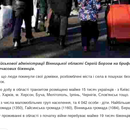
ійськової адміністрації Вінницької області Сергій Борзов на бри
часових біженців.
 що люди покинули свої домівки, розбомблені міста і села в пошуках безп
ок.
 добу в області транзитом розміщено майже 15 тисяч українців - з Київсь
. Харків, м. Херсон, Буча, Мелітополь, Ірпінь, Чернігів, Слов'янськ тощо.
б з числа маломобільних груп населення, та 4 042 особи - діти. Найбіль
омада (1350), Гайсинська громада (1160), Вінницька громада (1084), Бер
 проживанні в області з початку війни перебуває майже 19 тисяч біженців