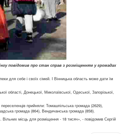
фінгу повідомив про стан справ з розміщенням у громадах
еки для себе і своїх сімей. І Вінницька область може дати їм
кої області, Донецької, Миколаївської, Одеської, Запорізької,
ше переселенців прийняли: Томашпільська громада (2629),
шадська громада (864), Вендичанська громада (858).
. Вільних місць для розміщення - 18 тисяч», - повідомив Сергій