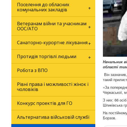
Поселення до обласних
комунальних закладів
Ветеранам війни та учасникам
ООС/АТО
Санаторно-курортне лікування
Протидія торгівлі людьми
Начальник в
області тим
Робота з ВПО
Він зазначив,
такий прилист
Рівні права і можливості жінок і
«За попередню
чоловіків
Черкаської, м
З них: 66 осі
Конкурс проектів для ГО
Шпиківська гр
На постійному
Альтернатива військовій службі
Борзов.