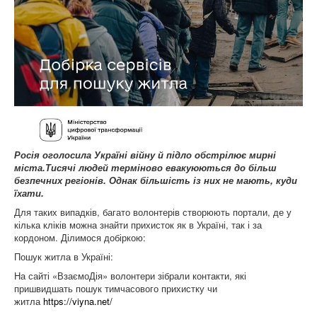
Росія оголосила Україні війну й підло обстрілює мирні
міста.Тисячі людей терміново евакуюються до більш
безпечних регіонів.
Однак більшість із них не мають
,
куди
їхати.
Для таких випадків, багато волонтерів створюють портали, де у
кілька кліків можна знайти прихисток як в Україні, так і за
кордоном. Ділимося добіркою:
Пошук житла в Україні:
На сайті «ВзаємоДія» волонтери зібрали контакти, які
пришвидшать пошук тимчасового прихистку чи
житла
https://viyna.net/