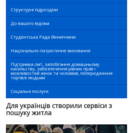
Структурні підрозділи
До вашого відома
Студентська Рада Вінниччини
Національно-патріотичне виховання
Підтримка сім’ї, запобігання домашньому
насильству, забезпечення рівних прав і
можливостей жінок та чоловіків, попередження
торгівлі людьми
Соціальні послуги
Для українців створили сервіси з
пошуку житла