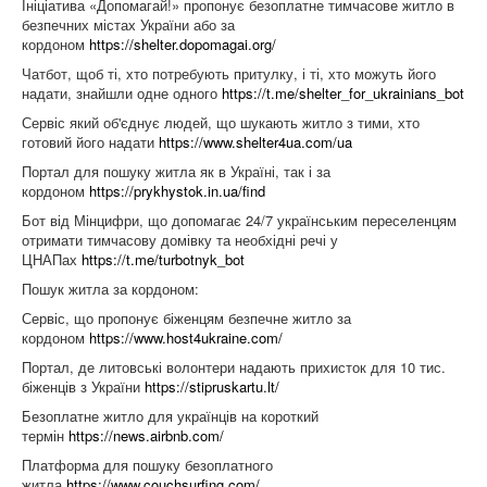
Ініціатива «Допомагай!» пропонує безоплатне тимчасове житло в
безпечних містах України або за
кордоном
https://shelter.dopomagai.org/
Чатбот, щоб ті, хто потребують притулку, і ті, хто можуть його
надати, знайшли одне одного
https://t.me/shelter_for_ukrainians_bot
Сервіс який об'єднує людей, що шукають житло з тими, хто
готовий його надати
https://www.shelter4ua.com/ua
Портал для пошуку житла як в Україні, так і за
кордоном
https://prykhystok.in.ua/find
Бот від Мінцифри, що допомагає 24/7 українським переселенцям
отримати тимчасову домівку та необхідні речі у
ЦНАПах
https://t.me/turbotnyk_bot
Пошук житла за кордоном:
Сервіс, що пропонує біженцям безпечне житло за
кордоном
https://www.host4ukraine.com/
Портал, де литовські волонтери надають прихисток для 10 тис.
біженців з України
https://stipruskartu.lt/
Безоплатне житло для українців на короткий
термін
https://news.airbnb.com/
Платформа для пошуку безоплатного
житла
https://www.couchsurfing.com/