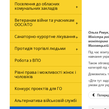
Поселення до обласних
комунальних закладів
Ветеранам війни та учасникам
ООС/АТО
Ольга
Ревук
Санаторно-курортне лікування
Міністра ро
моніторинг 
Мазовецькій
Протидія торгівлі людьми
Під час візит
навчання укра
Робота з ВПО
Також обговор
категорій під
Рівні права і можливості жінок і
Домовились та
чоловіків
«Діти тут зад
умови для укр
Конкурс проектів для ГО
Попере
Альтернатива військовій службі