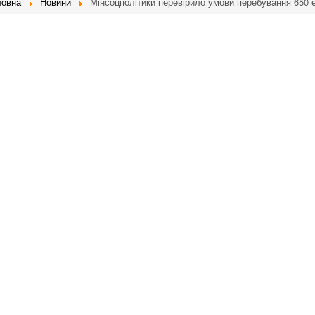
ловна
Новини
Мінсоцполітики перевірило умови перебування 650 е