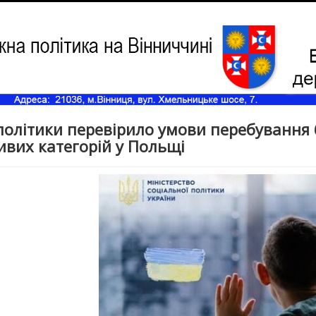
олітики перевірило умови перебування 
ивих категорій у Польщі