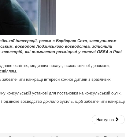
ейської
інтеграції
,
разом
з
Барбарою
Соха, заступником
нським, воєводою Лодзінського воєводства, здійснили
 категорій, які тимчасово розміщені у готелі OSSA в Раві-
адання освітніх, медичних послуг, психологічної допомоги,
озвіллям.
ь забезпечити найкращі інтереси кожної дитини з вразливих
ну консульській установі для постановки на консульський облік.
й. Лодзінске воєводство доклало зусиль, щоб забезпечити найкращі
Наступна