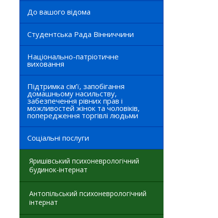
До вашого відома
Студентська Рада Вінниччини
Національно-патріотичне
виховання
Підтримка сім’ї, запобігання
домашньому насильству,
забезпечення рівних прав і
можливостей жінок та чоловіків,
попередження торгівлі людьми
Соціальні послуги
Яришівський психоневрологічний
будинок-інтернат
Антопільський психоневрологічний
інтернат