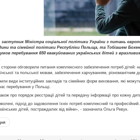
,
заступник
Міністра
соціальної
політики
України
з
питань
європ
дини та сімейної політики Республіки Польща, та Тобіашем Бохе
умов перебування 650 евакуйованих українських дітей з вразливих
.
у сторони обговорили питання комплексного забезпечення потреб дітей: н
їнської та польської мовам, забезпечення харчуванням, різноманітним д
или види інституційних закладів та сімейних форм виховання, які можут
 час перебування у Польщі.
кож про порядок реєстрації дітей та передачу інформації про кожну дити
оволені, підхід до задоволення їхніх потреб комплексний та професійни
аїнських дітей, постраждалих від війни», - зазначила Ольга Ревук.
дня