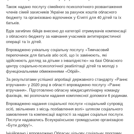
Також надано послугу сімейного психологічного розвантаження
членів сімей захисників України за рахунок коштів обласного
бюджету та організовано відпочинок у Єгипті для 40 дітей та їх
батьків.
Вдів загиблих бійців внесено до категорії отримувачів компенсації
з обласного бюджету за навчання учасників антитерористичної
операції та їх дітей.
Впроваджено унікальну соціальну послугу «Тимчасовий
перепочинок для батьків або осіб, що їх замінюють, які
здійснюють догляд за дітьми з інвалідністю» на базі Обласного
центру соціально-психологічної реабілітації дітей та молоді з
функціональними обмеженнями «Обрій».
За результатами успішної апробації державного стандарту «Раннє
втручання» у 2020 році в області впроваджено послугу «Раннє
втручання». Підготовлено обласну міждисциплінарну команду
фахівців, які розпочали надання комплексної допомоги 6 родинам.
Впроваджено надання соціальної послуги «соціальний супровід
осіб, звільнених з місць позбавлення волі» шляхом соціального
замовлення та компенсації вартості за надані соціальні послуги.
Послуги надавались Всеукраїнською громадською організацією
«Бути добру!».
Ініційовано і впроваджено Обласну цільову соціальну програму