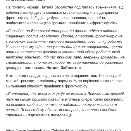
На початку наради Наталя Заболотна поділилась враженнями від
робочого візиту до Липовецької міської громади із відвіданням
фронт-офісу. Поїздка ця була позаплановою, про неї не
повідомляли керівництво громади, працівників «фронт-офісів».
«Сьогодні на Вінниччині створено 63 фронт-офіси з надання
соціальних послуг населенню. Проте, створити фронт-офіс не
є головним завданням,- важливо налагодити його чітку роботу.
У липовецькому офісі працюють два фахові спеціалісти, проте
вони не встигають фізично виконати той обсяг роботи, який
необхідно здійснити під час прийому заяв, звернень громадян і не
справляються з потоком людей, які звертаються до районного
центру»
,- наголосила
Наталя Заболотна
.
Вже в ході наради, під час зв’язку із керівництвом Липовецької
міської громади, в робочому порядку було вирішено питання про
збільшення кількості працівників фронт-офісу.
«Я впевнена, що така ситуація не тільки в Липовецькій громаді,
тож на цьому прикладі давайте вчитись оперативно реагувати
на виклики, щоб вчасно і якісно надавати послуги мешканцям
громад. Зі свого боку обіцяю моніторинг, контроль і всебічне
сприяння»
,- підкреслила посадовиця.
https://www.facebook.com/ZabolotNAtalia/videos/732386544084512