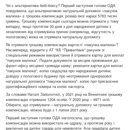
Чи є альтернатива бебі-боксу? Перший заступник голови ОДА
повідомила, що альтернативою натуральній допомозі «пакунок
малюка» є грошова компенсація, розмір якої наразі 5763 тисяч
гривень. Грошову компенсацію сьогодні можна отримати у тому
випадку, якщо протягом 30 днів з дня народження дитини з
незалежних від отримувача причин (наприклад, відсутність у
пологовому) жінка не отримала натуральну допомогу.
Як отримати грошову компенсацію вартості «пакунка малюка»?
Насамперед, відкрити у АТ "КБ "Приватбанк" рахунок зі
спеціальним режимом використання й отримати картку для виплат
"пакунок малюка". Подати документи за місцем проживання до
фронт-офісу місцевої громади заяву; реквізити картки для виплат
"пакунок малюка"; копію свідоцтва про народження дитини;
довідку з пологового будинку про неотримання одноразової
натуральної допомоги "пакунок малюка"; копію про присвоєння
ідентифікаційного номера та копію паспорта.
За словами Наталі Заболотної, у 2021 році на Вінниччині грошову
компенсацію отримали 1204 особи. У 2020 році – 4971 осіб.
Обирати, що отримувати – натуральну допомогу чи грошову
компенсацію, можна буде з 1 липня 2021 року.
Перший заступник голови ОДА наголосила, що грошову
компенсацію можна використати не одразу, а протягом року і
виключно на дитячі товари для немовляти. Але придбати дитячі