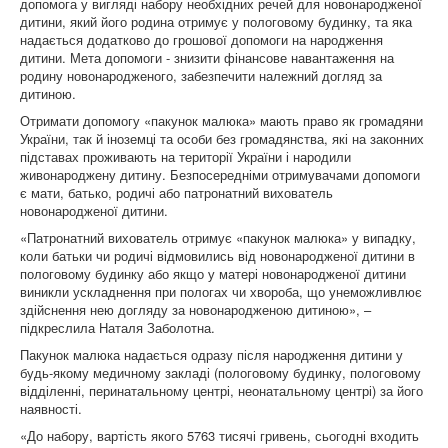
допомога у вигляді набору необхідних речей для новонародженої
дитини, який його родина отримує у пологовому будинку, та яка
надається додатково до грошової допомоги на народження
дитини. Мета допомоги - знизити фінансове навантаження на
родину новонародженого, забезпечити належний догляд за
дитиною.
Отримати допомогу «пакунок малюка» мають право як громадяни
України, так й іноземці та особи без громадянства, які на законних
підставах проживають на території України і народили
живонароджену дитину. Безпосередніми отримувачами допомоги
є мати, батько, родичі або патронатний вихователь
новонародженої дитини.
«Патронатний вихователь отримує «пакунок малюка» у випадку,
коли батьки чи родичі відмовились від новонародженої дитини в
пологовому будинку або якщо у матері новонародженої дитини
виникли ускладнення при пологах чи хвороба, що унеможливлює
здійснення нею догляду за новонародженою дитиною», –
підкреслила Наталя Заболотна.
Пакунок малюка надається одразу після народження дитини у
будь-якому медичному закладі (пологовому будинку, пологовому
відділенні, перинатальному центрі, неонатальному центрі) за його
наявності.
«До набору, вартість якого 5763 тисячі гривень, сьогодні входить