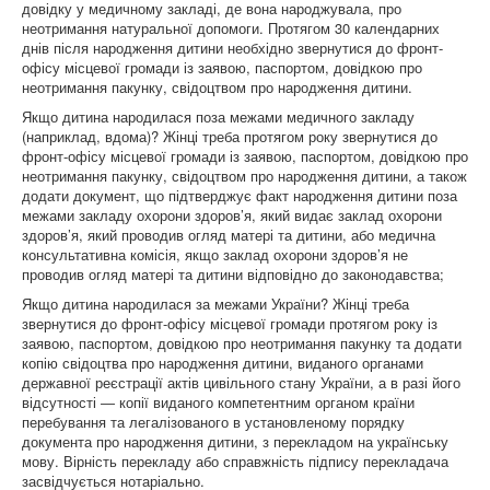
довідку у медичному закладі, де вона народжувала, про
неотримання натуральної допомоги. Протягом 30 календарних
днів після народження дитини необхідно звернутися до фронт-
офісу місцевої громади із заявою, паспортом, довідкою про
неотримання пакунку, свідоцтвом про народження дитини.
Якщо дитина народилася поза межами медичного закладу
(наприклад, вдома)? Жінці треба протягом року звернутися до
фронт-офісу місцевої громади із заявою, паспортом, довідкою про
неотримання пакунку, свідоцтвом про народження дитини, а також
додати документ, що підтверджує факт народження дитини поза
межами закладу охорони здоров’я, який видає заклад охорони
здоров’я, який проводив огляд матері та дитини, або медична
консультативна комісія, якщо заклад охорони здоров’я не
проводив огляд матері та дитини відповідно до законодавства;
Якщо дитина народилася за межами України? Жінці треба
звернутися до фронт-офісу місцевої громади протягом року із
заявою, паспортом, довідкою про неотримання пакунку та додати
копію свідоцтва про народження дитини, виданого органами
державної реєстрації актів цивільного стану України, а в разі його
відсутності ― копії виданого компетентним органом країни
перебування та легалізованого в установленому порядку
документа про народження дитини, з перекладом на українську
мову. Вірність перекладу або справжність підпису перекладача
засвідчується нотаріально.