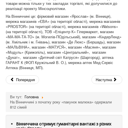
товари можна тільки у тих закладах торгівлі, які долучилися до
реалізації проекту Мінсоцполітики.
На Вінниччині це: фірмовий магазин «Ярослав» (м. Вінниця),
мережа магазинів «ЄВА» (на території області), мережа магазинів
«PROSTOR» (на території області), мережа магазинів «Watsons»
(на території області), ТОВ «Епіцентр К» Гіпермаркет, магазин
«МА-МА-ТА-ТО» (м. Могилів-ПОдільський), магазин «КіндерЛенд»
(м. Хмільник і м. Гнівань), магазин «Де Люкс» (Бершадь), магазин
«МАЛЬВІНА», магазин «МАТУСЯ», магазин «Масяня», магазин
«Модуль» (Крижопіль), магазин «Центральний», магазин
«Дукат», магазин «Дитячий світ Катруся» (Шаргород), аптека
ГАРАНТ К (ФОП Кружільний В. О.), мережа аптек Мед-Сервіс
Аптека (Вінниця, МП).
Попередня
Наступна
Ви тут:
Головна
На Вінниччині з початку року «пакунок малюка» одержали
812 сімей
Вінниччина отримує гуманітарні вантажі з різних