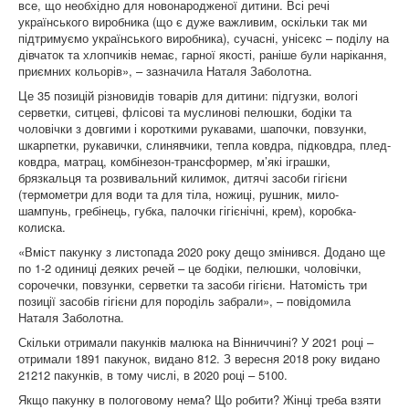
все, що необхідно для новонародженої дитини. Всі речі
українського виробника (що є дуже важливим, оскільки так ми
підтримуємо українського виробника), сучасні, унісекс – поділу на
дівчаток та хлопчиків немає, гарної якості, раніше були нарікання,
приємних кольорів», – зазначила Наталя Заболотна.
Це 35 позицій різновидів товарів для дитини: підгузки, вологі
серветки, ситцеві, флісові та муслинові пелюшки, бодіки та
чоловічки з довгими і короткими рукавами, шапочки, повзунки,
шкарпетки, рукавички, слинявчики, тепла ковдра, підковдра, плед-
ковдра, матрац, комбінезон-трансформер, м’які іграшки,
брязкальця та розвивальний килимок, дитячі засоби гігієни
(термометри для води та для тіла, ножиці, рушник, мило-
шампунь, гребінець, губка, палочки гігієнічні, крем), коробка-
колиска.
«Вміст пакунку з листопада 2020 року дещо змінився. Додано ще
по 1-2 одиниці деяких речей – це бодіки, пелюшки, чоловічки,
сорочечки, повзунки, серветки та засоби гігієни. Натомість три
позиції засобів гігієни для породіль забрали», – повідомила
Наталя Заболотна.
Скільки отримали пакунків малюка на Вінниччині? У 2021 році –
отримали 1891 пакунок, видано 812. З вересня 2018 року видано
21212 пакунків, в тому числі, в 2020 році – 5100.
Якщо пакунку в пологовому нема? Що робити? Жінці треба взяти