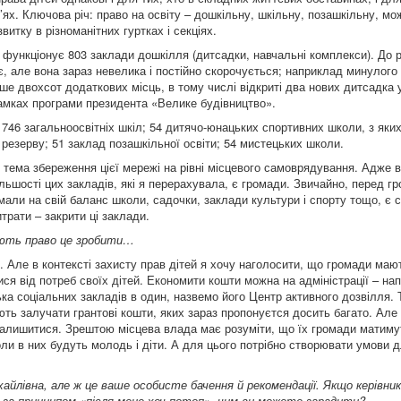
’ях. Ключова річ: право на освіту – дошкільну, шкільну, позашкільну, мо
витку в різноманітних гуртках і секціях.
 функціонує 803 заклади дошкілля (дитсадки, навчальні комплекси). До ре
, але вона зараз невелика і постійно скорочується; наприклад минулого
ше двохсот додаткових місць, в тому числі відкриті два нових дитсадка у
амках програми президента «Велике будівництво».
 746 загальноосвітніх шкіл; 54 дитячо-юнацьких спортивних школи, з яких
 резерву; 51 заклад позашкільної освіти; 54 мистецьких школи.
 тема збереження цієї мережі на рівні місцевого самоврядування. Адже 
льшості цих закладів, які я перерахувала, є громади. Звичайно, перед гр
мали на свій баланс школи, садочки, заклади культури і спорту тощо, є 
трати – закрити ці заклади.
мають право це зробити…
к. Але в контексті захисту прав дітей я хочу наголосити, що громади маю
ся від потреб своїх дітей. Економити кошти можна на адміністрації – на
ька соціальних закладів в один, назвемо його Центр активного дозвілля.
ть залучати грантові кошти, яких зараз пропонуєтся досить багато. Але
залишитися. Зрештою місцева влада має розуміти, що їх громади матиму
коли в них будуть молодь і діти. А для цього потрібно створювати умови 
йлівна, але ж це ваше особисте бачення й рекомендації. Якщо керівник
 за принципом «після мене хоч потоп», чим ви можете зарадити?