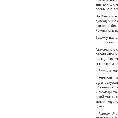
звичайних сім
всебічного роз
На Вінниччині
дитсадки ще є
створено біль
Жмеринці в р
Також у нас є
олімпійського
Актуальною є
переважної бі
сьогодні отри
зекономити ви
- І вони ж 
- Начебто та
відштовхувати
об’єднати кіл
й громади маю
дітей мають 
тільки тоді, 
дітей.
-
Наталя Миха
громади живе