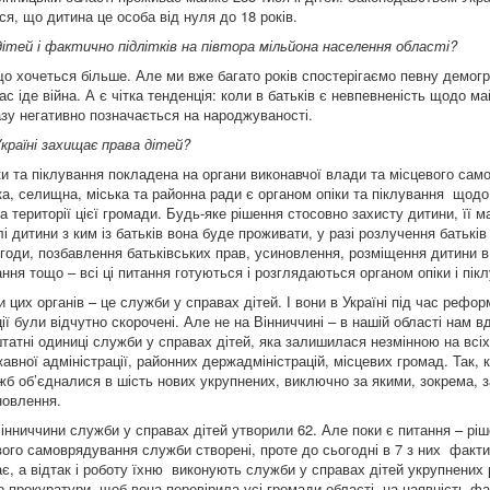
я, що дитина це особа від нуля до 18 років.
ітей і фактично підлітків на півтора мільйона населення області?
о хочеться більше. Але ми вже багато років спостерігаємо певну демогр
нас іде війна. А є чітка тенденція: коли в батьків є невпевненість щодо м
азу негативно позначається на народжуваності.
Україні захищає права дітей?
ки та піклування покладена на органи виконавчої влади та місцевого сам
ка, селищна, міська та районна ради є органом опіки та піклування щодо 
 території цієї громади. Будь-яке рішення стосовно захисту дитини, її м
і дитини з ким із батьків вона буде проживати, у разі розлучення батьків
годи, позбавлення батьківських прав, усиновлення, розміщення дитини в
ня тощо – всі ці питання готуються і розглядаються органом опіки і пік
и цих органів – це служби у справах дітей. І вони в Україні під час рефор
ії були відчутно скорочені. Але не на Вінниччині – в нашій області нам 
штатні одиниці служби у справах дітей, яка залишилася незмінною на всіх
авної адміністрації, районних держадміністрацій, місцевих громад. Так, 
б об’єдналися в шість нових укрупнених, виключно за якими, зокрема, 
иновлення.
інниччини служби у справах дітей утворили 62. Але поки є питання – рі
вого самоврядування служби створені, проте до сьогодні в 7 з них факти
є, а відтак і роботу їхню виконують служби у справах дітей укрупнених
 прокуратури, щоб вона перевірила усі громади області на наявність ф