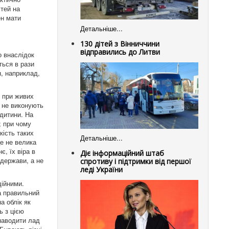
ітей на
ен мати
Детальніше...
130 дітей з Вінниччини
відправились до Литви
о внаслідок
ться в рази
н, наприклад,
и при живих
и не виконують
дитини. На
; при чому
кість таких
Детальніше...
це не велика
, їх віра в
Діє інформаційний штаб
 держави, а не
спротиву і підтримки від першої
леді України
дійними.
а правильний
а облік як
ь з цією
наводити лад