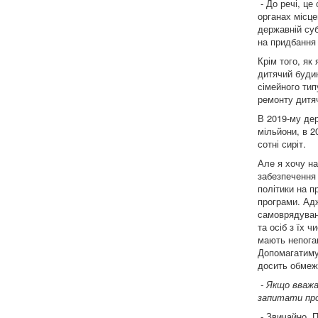
- До речі, це
органах місце
державній суб
на придбання 
Крім того, як
дитячий буди
сімейного тип
ремонту дитяч
В 2019-му дер
мільйони, в 2
сотні сиріт.
Але я хочу н
забезпечення 
політики на п
програми. Адж
самоврядуванн
та осіб з їх 
мають непоган
Допомагатимут
досить обмеж
- Якщо вважа
запитати про
- Звичайно. П