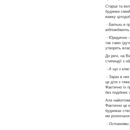
Старші та вел
будинки сімей
важку цілодоб
- Батьки в п
відповідають 
- Юридично – 
так само їдут
утворять влас
До речі, на В
стипендії з о
- А що з кла
- Зараз в них
це діти з тяж
Фактично їх п
без подібних 
Але найоптим
Фактично це 
будинках ств
ми розпочали 
-
Останніми 