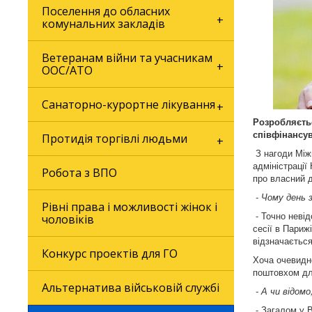
Поселення до обласних
комунальних закладів
Ветеранам війни та учасникам
ООС/АТО
Санаторно-курортне лікування
Розробляєть
співфінансу
Протидія торгівлі людьми
З нагоди Між
адміністрації
Робота з ВПО
про власний 
- Чому день 
Рівні права і можливості жінок і
- Точно невід
чоловіків
сесії в Париж
відзначаєтьс
Конкурс проектів для ГО
Хоча очевидно
поштовхом для
Альтернатива військовій службі
- А чи відомо
- Загалом у В