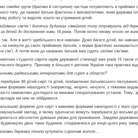
икі сімейні групи (братики й сестрички) частіше потрапляють в прийомні сі
ного типу, де названі батьки фактично є вихователями, яким держава пл
ову роботу та виділяє кошти на утримання дітей.
рийомних сім’ях і дитячих будинках сімейного типу отримують від держ
за дітей до досягнення ними 18 років. Потім ніхто нікому нічого не вин
так. Але в житті здебільшого все навпаки. Дуже багато дітей, які навчаю
ь на канікули до своїх прийомних батьків, з якими фактично залишаються
ні сім’ї. А потім вони до названих батьків вже їздять своїми сім’ями.
інниччині студенти сироти окрім державної стипендії вже років 15 також 
бласного бюджету. Причому в більшості регіонів України така практика від
сичними радянськими інтернатами для сиріт в області?
 перебуває 95 дітей-сиріт та дітей, позбавлених батьківського піклуванн
кими формами інвалідності (наприклад, незрячі, нечуючі, з тяжкими вадам
росто неможливо доглядати за межами спеціалізованих установ. Тому, з
закладів ми ніяк не обійдемося.
альнішою формою для сиріт з важкими формами інвалідності є малі груп
комунальний заклад, в якому одночасно можуть перебувати до восьми діт
орюються абсолютно домашні умови для проживання. Завдяки державно
будівництво двох таких будинків, сподіваємося до кінця цього року заве
роками держава почала купувати сиротам житло…