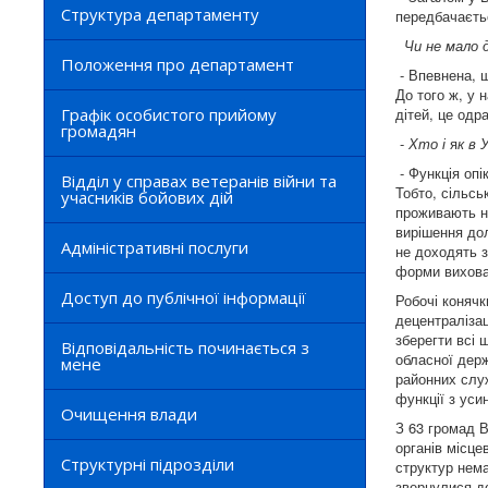
Структура департаменту
передбачаєтьс
Чи не мало д
Положення про департамент
- Впевнена, щ
До того ж, у 
Графік особистого прийому
дітей, це одр
громадян
-
Хто і
я
к в 
- Функція опі
Відділ у справах ветеранів війни та
Тобто, сільсь
учасників бойових дій
проживають на
вирішення дол
Адміністративні послуги
не доходять з
форми вихован
Доступ до публічної інформації
Робочі конячк
децентралізац
зберегти всі 
Відповідальність починається з
обласної держ
мене
районних служ
функції з ус
Очищення влади
З 63 громад В
органів місце
Структурні підрозділи
структур нема
звернулися до