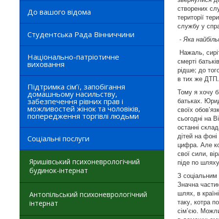
створених слу
До вашого відома
території тер
службу у спр
Студентська Рада Вінниччини
-
Яка найбіль
Нажаль, сиріт
Національно-патріотичне
смерті батькі
виховання
рідше; до тог
в тих же ДТП.
Підтримка сім’ї, запобігання
Тому я хочу б
домашньому насильству,
батьках. Юрид
забезпечення рівних прав і
можливостей жінок та чоловіків,
своїх обов’я
попередження торгівлі людьми
сьогодні на В
останні склад
дітей на фоні
Соціальні послуги
цифра. Але ко
свої сили, ві
Яришівський психоневрологічний
піде по шляху
будинок-інтернат
З соціальним 
Значна частин
шлях, в країн
Антопільський психоневрологічний
таку, котра п
інтернат
сім’єю. Можл