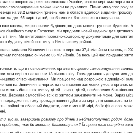
 сталося вперше за роки незалежності України, раніше сирітські черги на 
вого самоврядування майже ніколи не рухалися. Тільки минулого року з
венції на 38,2 мільйони гривень нам в області вдалося виділити грошов
житла для 65 сиріт і дітей, позбавлених батьківського піклування.
 я вже казала, ми розпочали будівництво двох малих групових будинків.
нок сімейного типу в Сутисках. Ми придбали новий будинок для дитячого
у в Літині. Ми виготовили проектно-кошторисну документацію для капіта
ого будинку сімейного типу в Ямпільскому районі.
жава виділила Вінниччині на житло сиротам 37,4 мільйони гривень, в 202
021-му попередньо очікуємо 35 мільйонів. За весь цей час придбано житл
аголосити, що в повноваженнях органів місцевого самоврядування залиш
житлом сиріт з настанням 18-річного віку. Громади мають долучатися д
ринципах співфінансування. Ми працюємо над розробкою відповідної обл
е нині на Вінниччині в чергах на поліпшення житлових умов в органах м
я стоять більш ніж тисячу дітей – сиріт, дітей, позбавлених батьківсько
числа. Держава самостійно всіх їх житлом забезпечити не може. Зараз мі
і надходження, тому громади повинні дбати за сиріт, які мешкають на їх 
ь і районі та обласний бюджети, але в меншій мірі, бо їх фінансові можл
ені.
ти, що ми завершили розмову про дітей з неблагополучних родин, доз
 проблеми, так би мовити, благополучних? Їх права теж потрібно за
рава дітей однакові і для тих, хто в складних життєвих обставинах, і дл