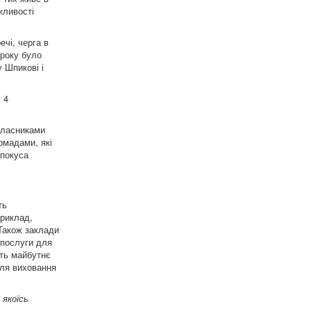
жливості
чі, черга в
 року було
 Шпикові і
 4
власниками
омадами, які
спокуса
ть
приклад,
 Також заклади
 послуги для
ть майбутнє
для виховання
 якоїсь