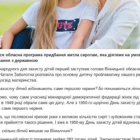
ся обласна програма придбання житла сиротам, яка діятиме на умо
вання з державною
народного дня захисту дітей перший заступник голови Вінницької обласн
 Наталя Заболотна розповіла про основну дитячу проблематику нашого ре
досвід материнства.
захисту дітей відзначають саме першого червня? Бо починаються літні
омо, чому саме учасниці міжнародної демократичної федерації жінок під 
і в 1949 році обрали саме цю дату. Але з 1950-го щорічно День захисту д
я саме першого червня.
, що післявоєнні кризові роки з великою кількістю сиріт і зубожінням ст
 прийняття такого рішення. І вже в 1950-му День захисту дітей відзнача
, скільки дітей мешкає на Вінниччині?
інницькій області проживає майже 283 тисячі дітей. Законодавством Укра