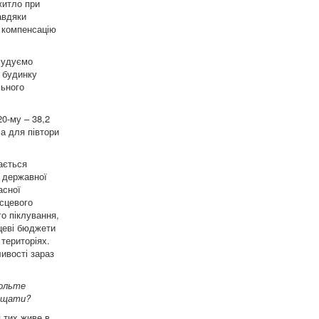
житло при
авдяки
у компенсацію
 Будуємо
 будинку
льного
0-му – 38,2
а для півтори
ається
о державної
асної
ісцевого
го піклування,
сцеві бюджети
територіях.
ивості зараз
вольте
хищати?
я тих живе в