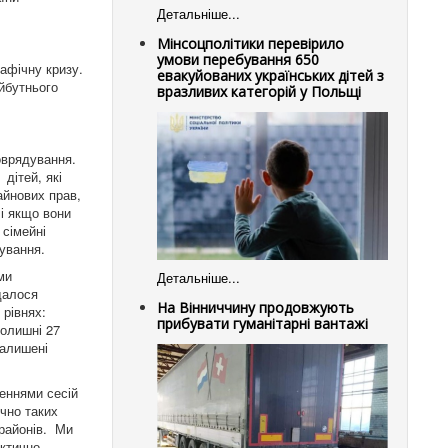
Детальніше...
Мінсоцполітики перевірило
умови перебування 650
афічну кризу.
евакуйованих українських дітей з
айбутнього
вразливих категорій у Польщі
оврядування.
дітей, які
айнових прав,
 і якщо вони
 сімейні
лування.
ми
Детальніше...
вдалося
На Вінниччину продовжують
 рівнях:
прибувати гуманітарні вантажі
колишні 27
залишені
шеннями сесій
чно таких
 районів. Ми
актично