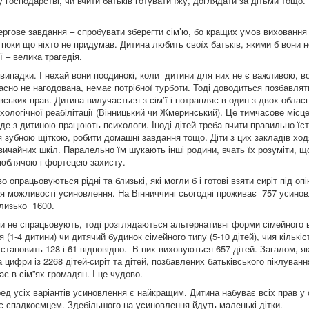
господарстві, чи вчити батьків готувати їжу, доглядати за дітьми тощо. 
гове завдання – спробувати зберегти сім’ю, бо кращих умов виховання д
 поки що ніхто не придумав. Дитина любить своїх батьків, якими б вони не
ї – велика трагедія.
і випадки. І нехай вони поодинокі, коли дитини для них не є важливою, в
асно не нагодована, немає потрібної турботи. Тоді доводиться позбавлят
івських прав. Дитина вилучається з сім’ї і потрапляє в один з двох облас
хологічної реабілітації (Вінницький чи Жмеринський). Це тимчасове місц
де з дитиною працюють психологи. Іноді дітей треба вчити правильно їст
 зубною щіткою, робити домашні завдання тощо. Діти з цих закладів ход
ичайних шкіл. Паралельно їм шукають інші родини, вчать їх розуміти, щ
люблячою і фортецею захисту.
опрацьовуються рідні та близькі, які могли б і готові взяти сиріт під опі
я можливості усиновлення. На Вінниччині сьогодні проживає 757 усинов
близько 1600.
и не спрацьовують, тоді розглядаються альтернативні форми сімейного 
я (1-4 дитини) чи дитячий будинок сімейного типу (5-10 дітей), чия кількіс
 становить 128 і 61 відповідно. В них виховуються 657 дітей. Загалом, я
 цифри із 2268 дітей-сиріт та дітей, позбавлених батьківського піклуванн
 в сім”ях громадян. І це чудово.
ед усіх варіантів усиновлення є найкращим. Дитина набуває всіх прав у с
є спадкоємцем. Здебільшого на усиновлення йдуть маленькі дітки.