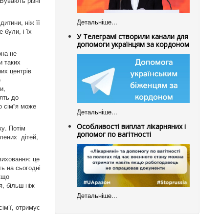
Бувають різні
Детальніше...
итини, ніж її
 були, і їх
У Телеграмі створили канали для
допомоги українцям за кордоном
она не
и таких
них центрів
е
и,
ять до
о сім”я може
Детальніше...
Особливості виплат лікарняних і
ку. Потім
допомог по вагітності
лених дітей,
виховання: це
ть на сьогодні
кщо
я, більш ніж
Детальніше...
ім’ї, отримує