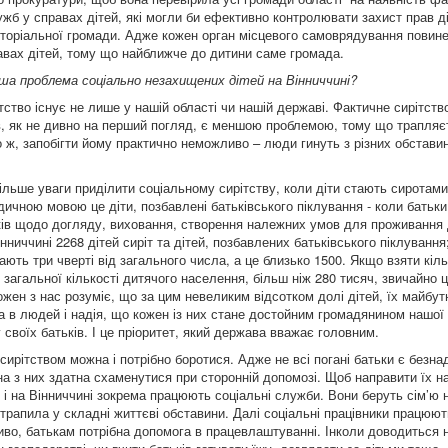
жб у справах дітей, які могли би ефективно контролювати захист прав д
иторіальної громади. Адже кожен орган місцевого самоврядування повин
авах дітей, тому що найближче до дитини саме громада.
ша проблема соціально незахищених дітей на Вінниччині?
ство існує не лише у нашій області чи нашій державі. Фактичне сирітств
в, як не дивно на перший погляд, є меншою проблемою, тому що трапляє
о ж, запобігти йому практично неможливо – люди гинуть з різних обстави
ільше уваги приділити соціальному сирітству, коли діти стають сиротам
ичною мовою це діти, позбавлені батьківського піклування - коли батьк
зків щодо догляду, виховання, створення належних умов для проживання 
інниччині 2268 дітей сиріт та дітей, позбавлених батьківського піклування
ають три чверті від загального числа, а це близько 1500. Якщо взяти кіль
 загальної кількості дитячого населення, більш ніж 280 тисяч, звичайно 
жен з нас розуміє, що за цим невеликим відсотком долі дітей, їх майбутнє
ра в людей і надія, що кожен із них стане достойним громадянином нашої
 своїх батьків. І це пріоритет, який держава вважає головним.
сирітством можна і потрібно боротися. Адже не всі погані батьки є безна
а з них здатна схаменутися при сторонній допомозі. Щоб направити їх н
і і на Вінниччині зокрема працюють соціальні служби. Вони беруть сім’ю н
отрапила у складні життєві обставини. Далі соціальні працівники працюют
иво, батькам потрібна допомога в працевлаштуванні. Інколи доводиться 