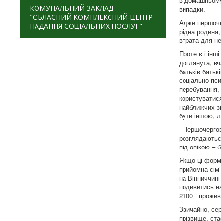
в домашньому 
КОМУНАЛЬНИЙ ЗАКЛАД
випадки.
"ОБЛАСНИЙ КОМПЛЕКСНИЙ ЦЕНТР
Адже першочер
НАДАННЯ СОЦІАЛЬНИХ ПОСЛУГ"
рідна родина,
втрата для не
Проте є і інш
доглянута, вч
батьків батьк
соціально-пси
перебування, 
користуватися
найближчих зв
бути іншою, 
Першочергово 
розглядаютьс
під опікою – 
Якщо ці форм
прийомна сім’
на Вінниччині
подивитись на
2100 проживає
Звичайно, сер
прізвище, ста