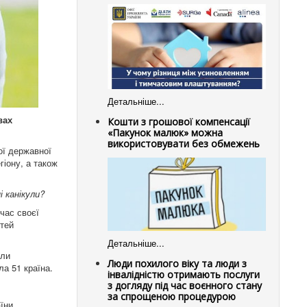
Детальніше...
вах
Кошти з грошової компенсації
«Пакунок малюк» можна
використовувати без обмежень
ої державної
гіону, а також
 канікули?
час своєї
ітей
Детальніше...
али
Люди похилого віку та люди з
ла 51 країна.
інвалідністю отримають послуги
з догляду під час воєнного стану
за спрощеною процедурою
їни