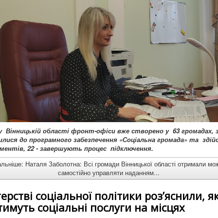
 у Вінницькій області фронт-офіси вже створено у 63 громадах, з
илися до програмного забезпечення «Соціальна громада» та зді
ментів, 22 - завершують процес підключення.
льніше: Наталя Заболотна: Всі громади Вінницької області отримали мо
самостійно управляти наданням...
терстві соціальної політики роз’яснили, я
имуть соціальні послуги на місцях