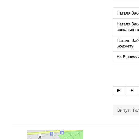
Наталя Заб
Наталя Заб
соціального
Наталя Заб
бюджету
На Вінниччи
Ви тут:
Го