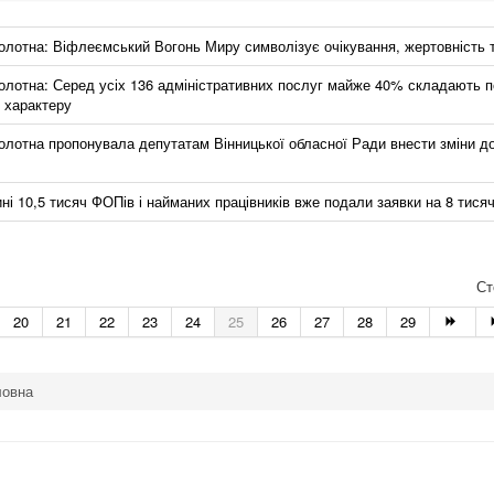
олотна: Віфлеємський Вогонь Миру символізує очікування, жертовність 
олотна: Серед усіх 136 адміністративних послуг майже 40% складають п
 характеру
олотна пропонувала депутатам Вінницької обласної Ради внести зміни д
ні 10,5 тисяч ФОПів і найманих працівників вже подали заявки на 8 тися
Ст
20
21
22
23
24
25
26
27
28
29
ловна