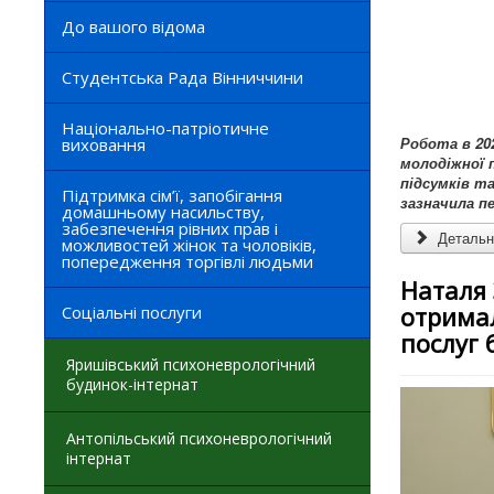
До вашого відома
Студентська Рада Вінниччини
Національно-патріотичне
Робота в 202
виховання
молодіжної 
підсумків т
Підтримка сім’ї, запобігання
зазначила п
домашньому насильству,
забезпечення рівних прав і
Детальні
можливостей жінок та чоловіків,
попередження торгівлі людьми
Наталя 
отрима
Соціальні послуги
послуг 
Яришівський психоневрологічний
будинок-інтернат
Антопільський психоневрологічний
інтернат