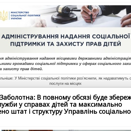
ня адміністрування надання місцевими державними адміністрація
ними громадами соціальної підтримки у сферах соціального зах
а захисту прав дітей.
ьніше: У Міністерстві соціальної політики роз’яснили, як надаватимуть с
послуги на місцях
Заболотна: В повному обсязі буде збере
лужби у справах дітей та максимально
но штат і структуру Управлінь соціально