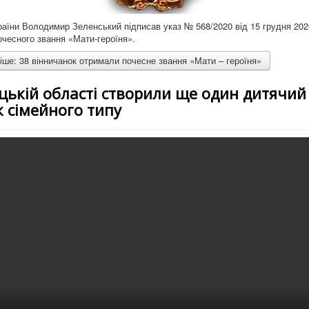
аїни Володимир Зеленський підписав указ № 568/2020 від 15 грудня 20
чесного звання «Мати-героїня».
ше: 38 вінничанок отримали почесне звання «Мати – героїня»
цькій області створили ще один дитячий
 сімейного типу