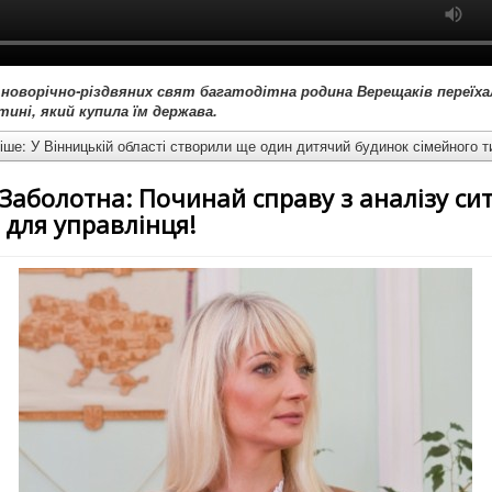
 новорічно-різдвяних свят багатодітна родина Верещаків переїха
тині, який купила їм держава.
ше: У Вінницькій області створили ще один дитячий будинок сімейного т
Заболотна: Починай справу з аналізу ситу
 для управлінця!