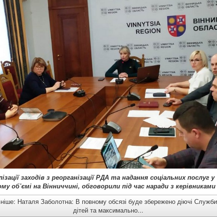
ізації заходів з реорганізації РДА та надання соціальних послуг у
у об’ємі на Вінниччині, обговорили під час наради з керівниками 
іше: Наталя Заболотна: В повному обсязі буде збережено діючі Служби
дітей та максимально...