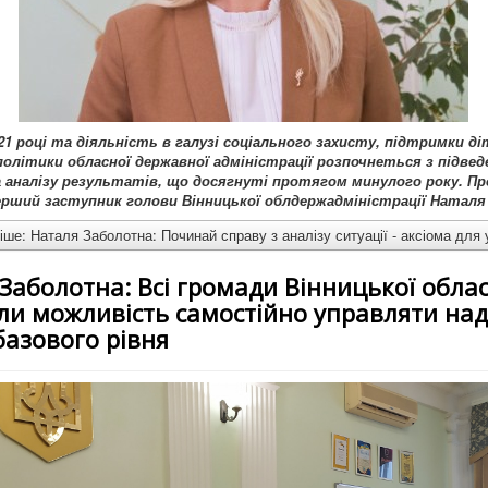
1 році та діяльність в галузі соціального захисту, підтримки діт
політики обласної державної адміністрації розпочнеться з підвед
а аналізу результатів, що досягнуті протягом минулого року. Пр
ерший заступник голови Вінницької облдержадміністрації Наталя
ше: Наталя Заболотна: Починай справу з аналізу ситуації - аксіома для 
Заболотна: Всі громади Вінницької облас
ли можливість самостійно управляти на
базового рівня