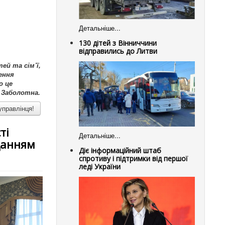
Детальніше...
130 дітей з Вінниччини
відправились до Литви
ей та сім’ї,
ення
о це
 Заболотна.
управлінця!
ті
Детальніше...
данням
Діє інформаційний штаб
спротиву і підтримки від першої
леді України