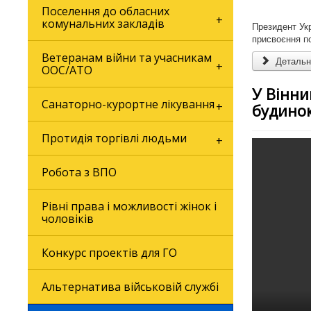
Поселення до обласних
комунальних закладів
Президент Укр
присвоєння по
Ветеранам війни та учасникам
Детальні
ООС/АТО
У Вінни
Санаторно-курортне лікування
будинок
Протидія торгівлі людьми
Робота з ВПО
Рівні права і можливості жінок і
чоловіків
Конкурс проектів для ГО
Альтернатива військовій службі