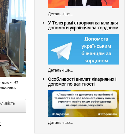
Детальніше...
У Телеграмі створили канали для
допомоги українцям за кордоном
Детальніше...
Особливості виплат лікарняних і
 них - 41
допомог по вагітності
йснюють
жливість
к
Детальніше...