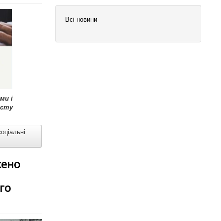
Всі новини
ми і
исту
оціальні
жено
го