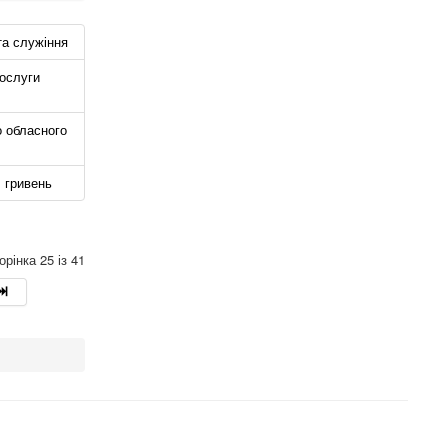
та служіння
ослуги
о обласного
ч гривень
орінка 25 із 41