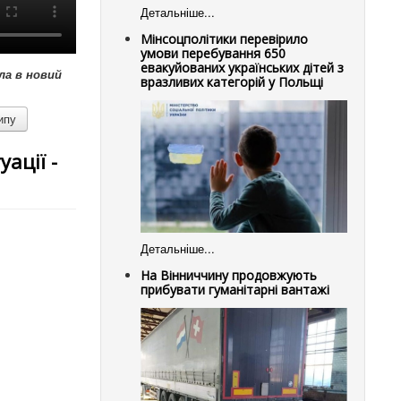
Детальніше...
Мінсоцполітики перевірило
умови перебування 650
евакуйованих українських дітей з
ла в новий
вразливих категорій у Польщі
ипу
ації -
Детальніше...
На Вінниччину продовжують
прибувати гуманітарні вантажі