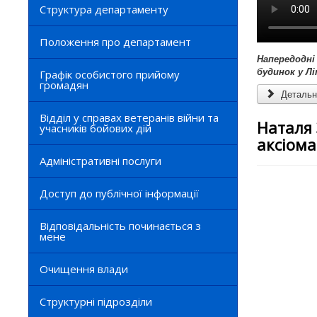
Структура департаменту
Положення про департамент
Напередодні
будинок у Лі
Графік особистого прийому
громадян
Детальні
Відділ у справах ветеранів війни та
Наталя 
учасників бойових дій
аксіома
Адміністративні послуги
Доступ до публічної інформації
Відповідальність починається з
мене
Очищення влади
Структурні підрозділи