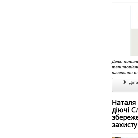
Деякі питан
територіаль
населення т
Детал
Наталя 
діючі С
збереже
захисту